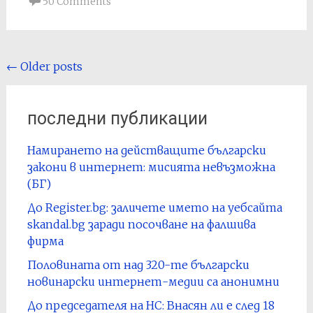
50 Comments
Posts
←
Older posts
navigation
последни публикации
Намирането на действащите български
закони в интернет: мисията невъзможна
(БГ)
До Register.bg: заличете името на уебсайта
skandal.bg заради посочване на фалшива
фирма
Половината от над 320-те български
новинарски интернет-медии са анонимни
До председателя на НС: Внасян ли е след 18