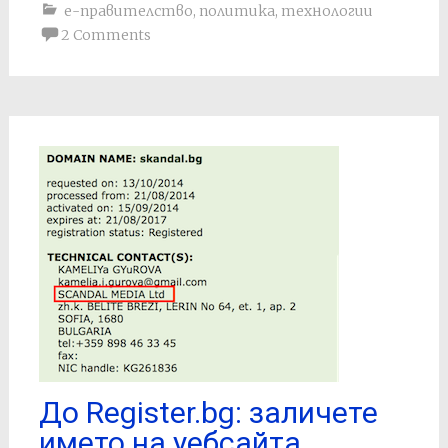
е-правителство
,
политика
,
технологии
2 Comments
До Register.bg: заличете
името на уебсайта