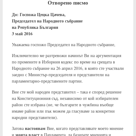
Отворено писмо
До: Госпожа Цецка Цачева,
Председател на Народното събрание
на Република България
3 май 2016
Уважаема госпожо Председател на Народното събрание,
Изключително ме разтревожи начинът Ви на аргументация
по промените в Изборния кодекс по време на срещата в
Народното събрание на 26 април 2016, в която сте участвали
заедно с Министър-председателя и представители на
парламентарно-представените партии.
Вие сте мой народен представител – така е според решение
на Конституционния съд, независимо от кой избирателен
район сте избрана (не, че българите в чужбина въобще
имаме район или пък можем да гласуваме за конкретни
народни представители).
настоявам
Затова
Вие, когато представлявате моето мнение
моята власт
и
в Парламента, да базирате мненията и