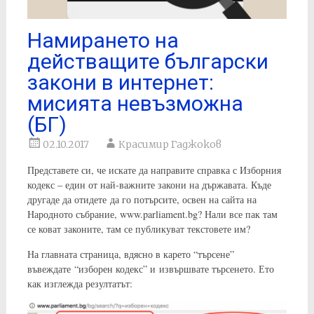
Намирането на
действащите български
закони в интернет:
мисията невъзможна
(БГ)
02.10.2017
Красимир Гаджоков
Представете си, че искате да направите справка с Изборния
кодекс – един от най-важните закони на държавата. Къде
другаде да отидете да го потърсите, освен на сайта на
Народното събрание, www.parliament.bg? Нали все пак там
се коват законите, там се публикуват текстовете им?
На главната страница, вдясно в карето “търсене”
въвеждате “изборен кодекс” и извършвате търсенето. Ето
как изглежда резултатът: