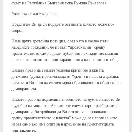
съвет на Република България г-жа Румяна Бъчварова
Уважаема г-жо Бъчварова,
Предлагам Ви да си подадете оставката колкото може по-
скоро.
Няма друга достойна позиция, след като няколко пъти
набедихте граждани, че правят “провокации” срещу
правителството само заради публично изказани несъгласия
с неговите позиции – или заради липса на позиции въобще.
Нямате право да заемате толкова критично важната
длъжност (дума, произлизаща от “дълг”) в нашата държава,
след като Ви липсва елементарна образованост в областта на
демокрацията.
Нямате право да подменяте значението на думите защото Ви
е удобно на момента. Ако имахте елементарно разбиране за
демокрация, би трябвало да Ви е ясно, че “провокация
срещу правителството и властта” може да се използва като
израз само ако има опит за нарушение на Конституцията
или законите.