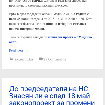
всички
популярност от
сайтове в България според най-
престижната световна класация alexa.com).
2013-а година с
Връх в броя създадени онлайн-медии е
цели 38 нови
, следвана от 2015 – с 31, и 2010 с – 30. Като
в години на избори се създават
цяло се забелязва, че
повече интернет-медии
.
новия ми проект – “Медийно
Това са първите изводи от
око”
.
Read more
→
политика
28 Comments
До председателя на НС:
Внасян ли е след 18 май
законопроект за промени