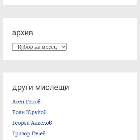
архив
архив
други мислещи
Асен Генов
Боян Юруков
Георги Ангелов
Григор Гачев