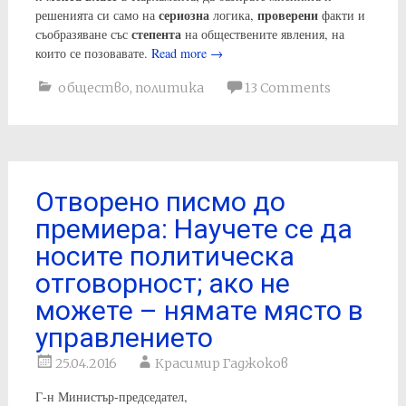
сериозна
проверени
решенията си само на
логика,
факти и
степента
съобразяване със
на обществените явления, на
които се позовавате.
Read more
→
общество
,
политика
13 Comments
Отворено писмо до
премиера: Научете се да
носите политическа
отговорност; ако не
можете – нямате място в
управлението
25.04.2016
Красимир Гаджоков
Г-н Министър-председател,