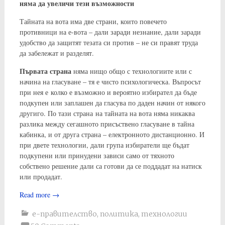
няма да увеличи тези възможности
Тайната на вота има две страни, които повечето
противници на е-вота – дали заради незнание, дали заради
удобство да защитят тезата си против – не си правят труда
да забележат и разделят.
Първата страна
няма нищо общо с технологиите или с
начина на гласуване – тя е чисто психологическа. Въпросът
при нея е колко е възможно и вероятно избирател да бъде
подкупен или заплашен да гласува по даден начин от някого
другиго. По тази страна на тайната на вота няма никаква
разлика между сегашното присъствено гласуване в тайна
кабинка, и от друга страна – електронното дистанционно. И
при двете технологии, дали група избиратели ще бъдат
подкупени или принудени зависи само от тяхното
собствено решение дали са готови да се поддадат на натиск
или продадат.
Read more
→
е-правителство
,
политика
,
технологии