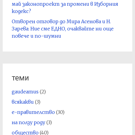
май законопроект за промени в Изборния
кодекс?
Отворен отговор до Мира Асенова и Н.
Зарева: Ние сме ЕДНО, очаквайте ни още
повече и по-шумни
теми
gaudeamus
(2)
всякакви
(3)
е-правителство
(30)
на ползу роду
(3)
общество
(40)