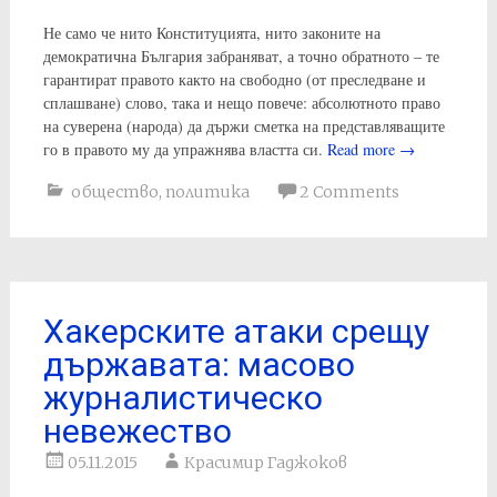
Не само че нито Конституцията, нито законите на
демократична България забраняват, а точно обратното – те
гарантират правото както на свободно (от преследване и
сплашване) слово, така и нещо повече: абсолютното право
на суверена (народа) да държи сметка на представляващите
го в правото му да упражнява властта си.
Read more
→
общество
,
политика
2 Comments
Хакерските атаки срещу
държавата: масово
журналистическо
невежество
05.11.2015
Красимир Гаджоков