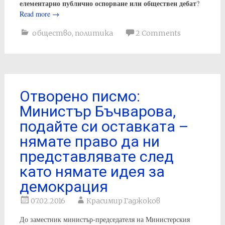
елементарно публично оспорване или обществен дебат
?
Read more
→
общество
,
политика
2 Comments
Отворено писмо:
Министър Бъчварова,
подайте си оставката –
нямате право да ни
представлявате след
като нямате идея за
демокрация
07.02.2016
Красимир Гаджоков
До заместник министър-председателя на Министерския