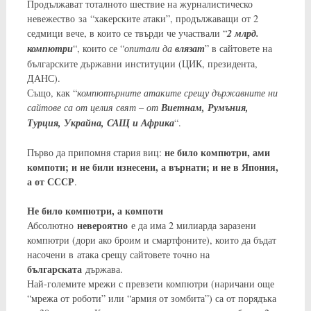
Продължават тоталното шествие на журналистическо
невежество за “хакерските атаки”, продължаващи от 2
седмици вече, в които се твърди че участвали “
2 млрд.
компютри
“, които се “
опитали да
влязат
” в сайтовете на
българските държавни институции (ЦИК, президента,
ДАНС).
Също, как “
компютърните атаките срещу държавните ни
сайтове са от целия свят – от
Виетнам, Румъния,
Турция, Украйна, САЩ и Африка
“.
не било компютри, ами
Първо да припомня стария виц:
компоти; и не били изнесени, а върнати; и не в Япония,
а от СССР
.
Не било компютри, а компоти
невероятно
Абсолютно
е да има 2 милиарда заразени
компютри (дори ако броим и смартфоните), които да бъдат
насочени в атака срещу сайтовете точно на
българската
държава.
Най-големите мрежи с превзети компютри (наричани още
“мрежа от роботи” или “армия от зомбита”) са от порядъка