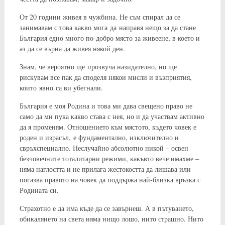
От 20 години живея в чужбина. Не съм спирал да се
занимавам с това какво мога да направя нещо за да стане
България едно много по-добро място за живеене, в което и
аз да се върна да живея някой ден.
Знам, че вероятно ще прозвуча назидателно, но ще
рискувам все пак да споделя някои мисли и възприятия,
които явно са ви убегнали.
България е моя Родина и това ми дава свещено право не
само да ми пука какво става с нея, но и да участвам активно
да я променям. Отношението към мястото, където човек е
роден и израсъл, е фундаментално, изключително и
свръхспециално. Неслучайно абсолютно никой – освен
безчовечните тоталитарни режими, какъвто вече имахме –
няма наглостта и не прилага жестокостта да лишава или
погазва правото на човек да поддържа най-близка връзка с
Родината си.
Страхотно е да има къде да се завърнеш. А в пътуването,
обикалянето на света няма нищо лошо, нито страшно. Нито