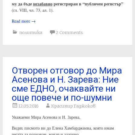
му да бъде
незабавно
регистриран в “публичен регистър”
(гл. VIII, чл. 73, ал. 1).
Read more
→
политика
2 Comments
Отворен отговор до Мира
Асенова и Н. Зарева: Ние
сме ЕДНО, очаквайте ни
още повече и по-шумни
12.05.2016
Красимир Гаджоков
Уважаеми Мира Асенова и Н. Зарева,
Видях писмото ви до Елена Хамбарджиева, която имам
честта да познавам, макар и задочно.