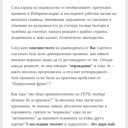
След взрива на недоволство от необяснимите, претупани
промени в Изборния кодекс в последните работни часове на
миналата седмица, вменяващи задължение за гласуване и
отнемане на възможността да стотици хиляди българи в
чужбина да гласуват, вашата реакция е крайно странна,
неадекватна и меко казано, политическо аматьорство.
мнозинството
Вас
След като
на ръководената от
партия е
гласувало тези анти-демократични промени, вие нямате
никакво морално право да се дистанцирате от тях. Откъде-
оправдание
накъде решихте, че има някакво “
” в това, че –
както мнозина предполагаха, а сега вие потвърждавате –
тези промени са ви били на практика пробутани от
“Патриотичен фронт”?
Как така “
ако беше правителството на ГЕРБ, въобще
нямаше да ги приемем
?” За мнозина това звучи като
признание, че понеже нямате абсолютно мнозинство в
парламента, смятате за “нормално” едва ли не
“автоматично” да приемате исканията на всяка друга
последния момент
без дори най-
партия? В
и задкулисно –