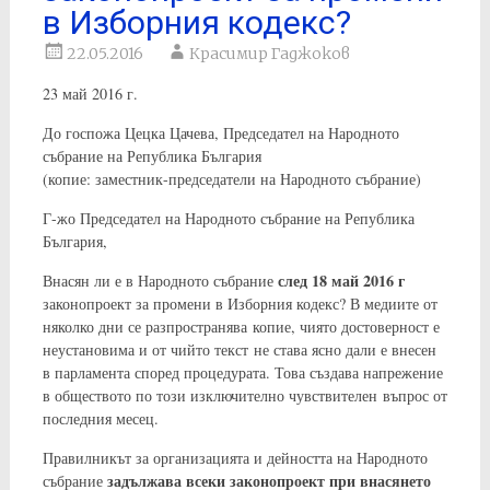
в Изборния кодекс?
22.05.2016
Красимир Гаджоков
23 май 2016 г.
До госпожа Цецка Цачева, Председател на Народното
събрание на Република България
(копие: заместник-председатели на Народното събрание)
Г-жо Председател на Народното събрание на Република
България,
след 18 май 2016 г
Внасян ли е в Народното събрание
законопроект за промени в Изборния кодекс? В медиите от
няколко дни се разпространява копие, чиято достоверност е
неустановима и от чийто текст не става ясно дали е внесен
в парламента според процедурата. Това създава напрежение
в обществото по този изключително чувствителен въпрос от
последния месец.
Правилникът за организацията и дейността на Народното
задължава всеки законопроект при внасянето
събрание