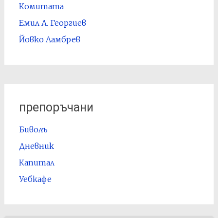
Комитата
Емил А. Георгиев
Йовко Ламбрев
препоръчани
Биволъ
Дневник
Капитал
Уебкафе