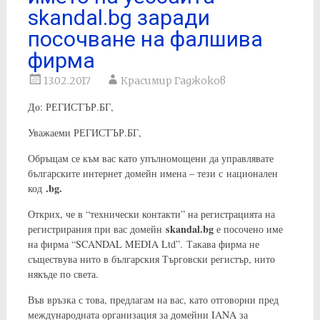
skandal.bg заради
посочване на фалшива
фирма
13.02.2017
Красимир Гаджоков
До: РЕГИСТЪР.БГ,
Уважаеми РЕГИСТЪР.БГ,
Обръщам се към вас като упълномощени да управлявате
българските интернет домейн имена – тези с национален
.bg.
код
Открих, че в “технически контакти” на регистрацията на
skandal.bg
регистрирания при вас домейн
е посочено име
на фирма “SCANDAL MEDIA Ltd”. Такава фирма не
съществува нито в българския Търговски регистър, нито
някъде по света.
Във връзка с това, предлагам на вас, като отговорни пред
международната организация за домейни IANA за